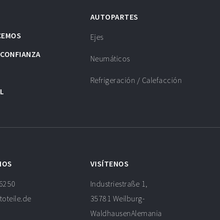
AUTOPARTES
CEMOS
Ejes
 CONFIANZA
Neumáticos
Refrigeración / Calefacción
AL
NOS
VISÍTENOS
16250
Industriestraße 1,
toteile.de
35781 Weilburg-
WaldhausenAlemania